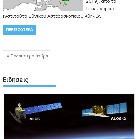
2019), από το
Γεωδυναμικό
Ινστιτούτο Εθνικού Αστεροσκοπείου Αθηνών.
ΠΕΡΙΣΣΌΤΕΡΑ
Πλοήγηση
Παλαιότερα άρθρα
άρθρων
Ειδήσεις