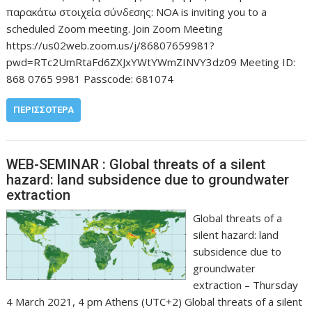
παρακάτω στοιχεία σύνδεσης: NOA is inviting you to a
scheduled Zoom meeting. Join Zoom Meeting
https://us02web.zoom.us/j/86807659981?
pwd=RTc2UmRtaFd6ZXJxYWtYWmZINVY3dz09 Meeting ID:
868 0765 9981 Passcode: 681074
ΠΕΡΙΣΣΌΤΕΡΑ
WEB-SEMINAR : Global threats of a silent
hazard: land subsidence due to groundwater
extraction
Global threats of a
silent hazard: land
subsidence due to
groundwater
extraction – Thursday
4 March 2021, 4 pm Athens (UTC+2) Global threats of a silent